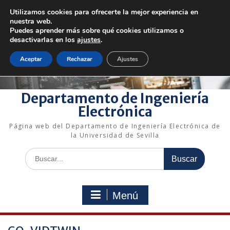
Saltar
Utilizamos cookies para ofrecerte la mejor experiencia en
al
+34 954 48 73 72
electronica@us.es
nuestra web.
contenido
Bienvenido a nuestro departamento!
Puedes aprender más sobre qué cookies utilizamos o
desactivarlas en los
ajustes
.
Enlaces rápidos
Aceptar
Rechazar
Ajustes
Departamento de Ingeniería
Electrónica
Página web del Departamento de Ingeniería Electrónica de
la Universidad de Sevilla
Buscar:
Menú