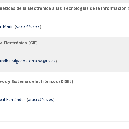
néticas de la Electrónica a las Tecnologías de la Información (
al Marín
(
storal@us.es
)
a Electrónica (GIE)
rralba Silgado
(
torralba@us.es
)
vos y Sistemas electrónicos (DISEL)
cil Fernández
(
aracilc@us.es
)