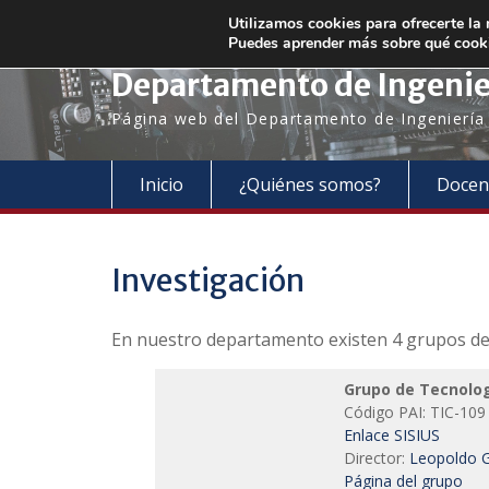
Saltar
+34 954 48 73 72
electronica@us.es
Utilizamos cookies para ofrecerte la
al
Puedes aprender más sobre qué cooki
contenido
Departamento de Ingenier
Página web del Departamento de Ingeniería E
Inicio
¿Quiénes somos?
Docen
Investigación
En nuestro departamento existen 4 grupos de 
Grupo de Tecnolog
Código PAI: TIC-109
Enlace SISIUS
Director:
Leopoldo G
Página del grupo