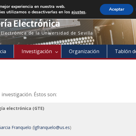
Bienvenido a nuestro departamento!
 mejor experiencia en nuestra web.
Aceptar
es utilizamos o desactivarlas en los
ajustes
.
ía Electrónica
lectrónica de la Universidad de Sevilla
cia
Investigación
Organización
Tablón d
investigación. Éstos son:
ía electrónica (GTE)
arcia Franquelo
(
lgfranquelo@us.es
)