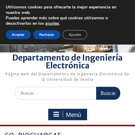
Saltar
Utilizamos cookies para ofrecerte la mejor experiencia en
al
+34 954 48 73 72
electronica@us.es
nuestra web.
contenido
Bienvenido a nuestro departamento!
Puedes aprender más sobre qué cookies utilizamos o
desactivarlas en los
ajustes
.
Enlaces rápidos
Aceptar
Rechazar
Ajustes
Departamento de Ingeniería
Electrónica
Página web del Departamento de Ingeniería Electrónica de
la Universidad de Sevilla
Buscar:
Menú