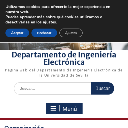
Saltar
Utilizamos cookies para ofrecerte la mejor experiencia en
al
+34 954 48 73 72
electronica@us.es
nuestra web.
contenido
Bienvenido a nuestro departamento!
Puedes aprender más sobre qué cookies utilizamos o
desactivarlas en los
ajustes
.
Enlaces rápidos
Aceptar
Rechazar
Ajustes
Departamento de Ingeniería
Electrónica
Página web del Departamento de Ingeniería Electrónica de
la Universidad de Sevilla
Buscar:
Menú