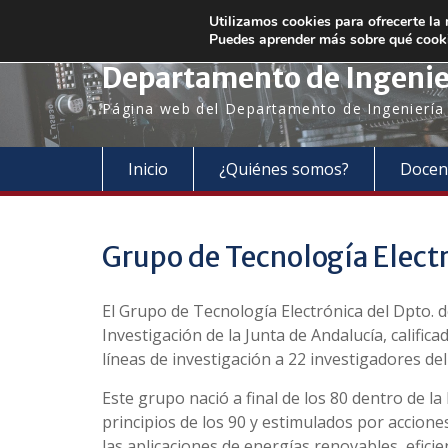
Saltar
+34 954 48 73 72
electronica@us.es
Utilizamos cookies para ofrecerte la
al
Puedes aprender más sobre qué cooki
contenido
Departamento de Ingenier
Página web del Departamento de Ingeniería E
Inicio
¿Quiénes somos?
Docen
Grupo de Tecnología Elect
El Grupo de Tecnología Electrónica del Dpto. 
Investigación de la Junta de Andalucía, califi
líneas de investigación a 22 investigadores de
Este grupo nació a final de los 80 dentro de la
principios de los 90 y estimulados por acciones
las aplicaciones de energías renovables, eficien