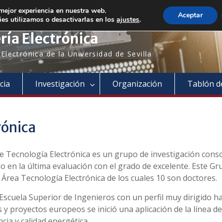
Bienvenido a nuestro departamento!
 mejor experiencia en nuestra web.
Aceptar
es utilizamos o desactivarlas en los
ajustes
.
ía Electrónica
lectrónica de la Universidad de Sevilla
cia
Investigación
Organización
Tablón d
rónica
de Tecnología Electrónica es un grupo de investigación cons
cado en la última evaluación con el grado de excelente. Este 
l Área Tecnología Electrónica de los cuales 10 son doctores.
 Escuela Superior de Ingenieros con un perfil muy dirigido hac
 y proyectos europeos se inició una aplicación de la línea de
cia y calidad energética.