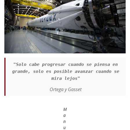
"Solo cabe progresar cuando se piensa en
grande, solo es posible avanzar cuando se
mira lejos"
Ortega y Gasset
M
a
n
u