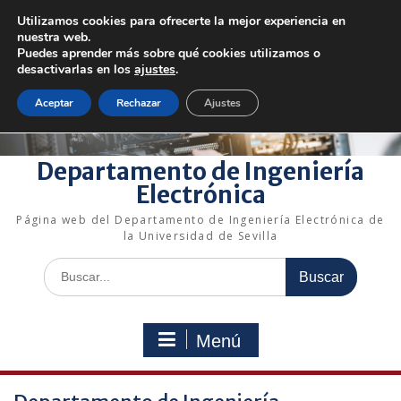
Saltar
Utilizamos cookies para ofrecerte la mejor experiencia en
al
+34 954 48 73 72
electronica@us.es
nuestra web.
contenido
Bienvenido a nuestro departamento!
Puedes aprender más sobre qué cookies utilizamos o
desactivarlas en los
ajustes
.
Enlaces rápidos
Aceptar
Rechazar
Ajustes
Departamento de Ingeniería
Electrónica
Página web del Departamento de Ingeniería Electrónica de
la Universidad de Sevilla
Buscar:
Menú