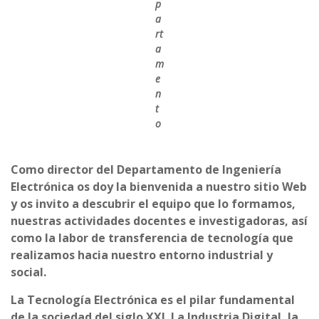
p
a
rt
a
m
e
n
t
o
Como director del Departamento de Ingeniería
Electrónica os doy la bienvenida a nuestro sitio Web
y os invito a descubrir el equipo que lo formamos,
nuestras actividades docentes e investigadoras, así
como la labor de transferencia de tecnología que
realizamos hacia nuestro entorno industrial y
social.
La Tecnología Electrónica es el pilar fundamental
de la sociedad del siglo XXI. La Industria Digital, la