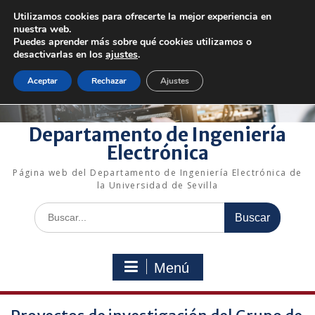
Saltar
Utilizamos cookies para ofrecerte la mejor experiencia en
al
+34 954 48 73 72
electronica@us.es
nuestra web.
contenido
Bienvenido a nuestro departamento!
Puedes aprender más sobre qué cookies utilizamos o
desactivarlas en los
ajustes
.
Enlaces rápidos
Aceptar
Rechazar
Ajustes
Departamento de Ingeniería
Electrónica
Página web del Departamento de Ingeniería Electrónica de
la Universidad de Sevilla
Buscar:
Menú