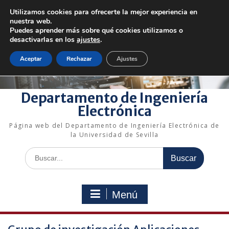
Saltar
Utilizamos cookies para ofrecerte la mejor experiencia en
al
+34 954 48 73 72
electronica@us.es
nuestra web.
contenido
Bienvenido a nuestro departamento!
Puedes aprender más sobre qué cookies utilizamos o
desactivarlas en los
ajustes
.
Enlaces rápidos
Aceptar
Rechazar
Ajustes
Departamento de Ingeniería
Electrónica
Página web del Departamento de Ingeniería Electrónica de
la Universidad de Sevilla
Buscar:
Menú