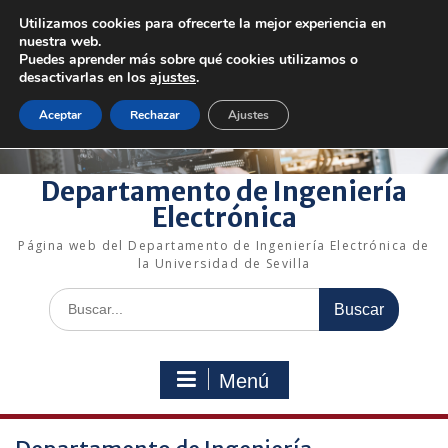
Saltar
Utilizamos cookies para ofrecerte la mejor experiencia en
al
+34 954 48 73 72
electronica@us.es
nuestra web.
contenido
Bienvenido a nuestro departamento!
Puedes aprender más sobre qué cookies utilizamos o
desactivarlas en los
ajustes
.
Enlaces rápidos
Aceptar
Rechazar
Ajustes
Departamento de Ingeniería
Electrónica
Página web del Departamento de Ingeniería Electrónica de
la Universidad de Sevilla
Buscar:
Menú