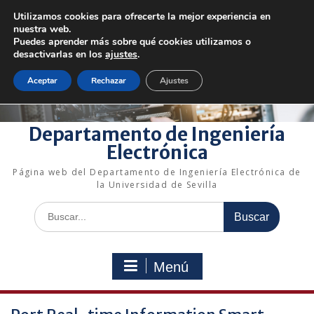
Saltar
Utilizamos cookies para ofrecerte la mejor experiencia en
al
+34 954 48 73 72
electronica@us.es
nuestra web.
contenido
Bienvenido a nuestro departamento!
Puedes aprender más sobre qué cookies utilizamos o
desactivarlas en los
ajustes
.
Enlaces rápidos
Aceptar
Rechazar
Ajustes
Departamento de Ingeniería
Electrónica
Página web del Departamento de Ingeniería Electrónica de
la Universidad de Sevilla
Buscar:
Menú