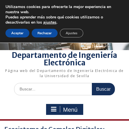
Saltar
Utilizamos cookies para ofrecerte la mejor experiencia en
al
+34 954 48 73 72
electronica@us.es
nuestra web.
contenido
Bienvenido a nuestro departamento!
Puedes aprender más sobre qué cookies utilizamos o
desactivarlas en los
ajustes
.
Enlaces rápidos
Aceptar
Rechazar
Ajustes
Departamento de Ingeniería
Electrónica
Página web del Departamento de Ingeniería Electrónica de
la Universidad de Sevilla
Buscar:
Menú