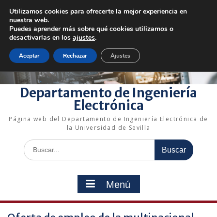
Saltar
Utilizamos cookies para ofrecerte la mejor experiencia en
al
+34 954 48 73 72
electronica@us.es
nuestra web.
contenido
Bienvenido a nuestro departamento!
Puedes aprender más sobre qué cookies utilizamos o
desactivarlas en los
ajustes
.
Enlaces rápidos
Aceptar
Rechazar
Ajustes
Departamento de Ingeniería
Electrónica
Página web del Departamento de Ingeniería Electrónica de
la Universidad de Sevilla
Buscar:
Menú