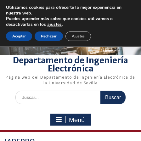
Saltar
Utilizamos cookies para ofrecerte la mejor experiencia en
al
+34 954 48 73 72
electronica@us.es
nuestra web.
contenido
Bienvenido a nuestro departamento!
Puedes aprender más sobre qué cookies utilizamos o
desactivarlas en los
ajustes
.
Enlaces rápidos
Aceptar
Rechazar
Ajustes
Departamento de Ingeniería
Electrónica
Página web del Departamento de Ingeniería Electrónica de
la Universidad de Sevilla
Buscar:
Menú