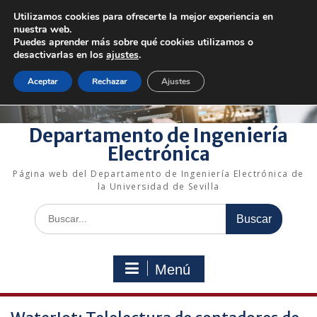
Saltar
Utilizamos cookies para ofrecerte la mejor experiencia en
al
+34 954 48 73 72
electronica@us.es
nuestra web.
contenido
Bienvenido a nuestro departamento!
Puedes aprender más sobre qué cookies utilizamos o
desactivarlas en los
ajustes
.
Enlaces rápidos
Aceptar
Rechazar
Ajustes
Departamento de Ingeniería
Electrónica
Página web del Departamento de Ingeniería Electrónica de
la Universidad de Sevilla
Buscar:
Menú