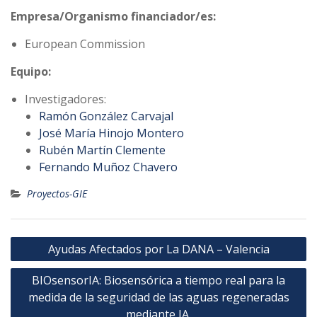
Empresa/Organismo financiador/es:
European Commission
Equipo:
Investigadores:
Ramón González Carvajal
José María Hinojo Montero
Rubén Martín Clemente
Fernando Muñoz Chavero
Proyectos-GIE
Navegación
Ayudas Afectados por La DANA – Valencia
de
BIOsensorIA: Biosensórica a tiempo real para la
entradas
medida de la seguridad de las aguas regeneradas
mediante IA.