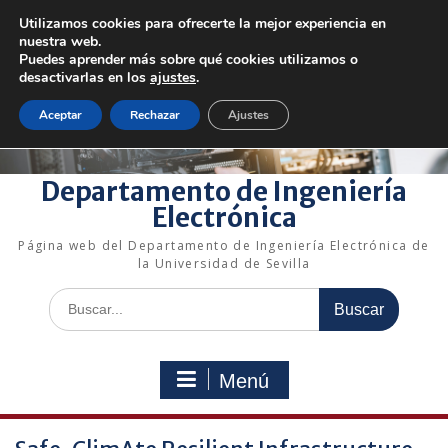
Saltar
Utilizamos cookies para ofrecerte la mejor experiencia en
al
+34 954 48 73 72
electronica@us.es
nuestra web.
contenido
Bienvenido a nuestro departamento!
Puedes aprender más sobre qué cookies utilizamos o
desactivarlas en los
ajustes
.
Enlaces rápidos
Aceptar
Rechazar
Ajustes
Departamento de Ingeniería
Electrónica
Página web del Departamento de Ingeniería Electrónica de
la Universidad de Sevilla
Buscar:
Menú