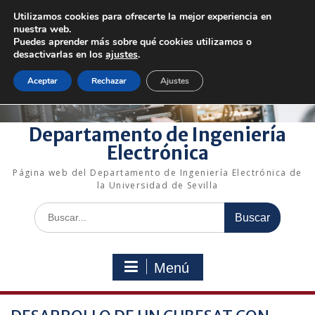
Saltar
Utilizamos cookies para ofrecerte la mejor experiencia en
al
+34 954 48 73 72
electronica@us.es
nuestra web.
contenido
Bienvenido a nuestro departamento!
Puedes aprender más sobre qué cookies utilizamos o
desactivarlas en los
ajustes
.
Enlaces rápidos
Aceptar
Rechazar
Ajustes
Departamento de Ingeniería
Electrónica
Página web del Departamento de Ingeniería Electrónica de
la Universidad de Sevilla
Buscar:
Menú