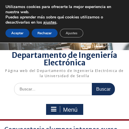
Saltar
Utilizamos cookies para ofrecerte la mejor experiencia en
al
+34 954 48 73 72
electronica@us.es
nuestra web.
contenido
Bienvenido a nuestro departamento!
Puedes aprender más sobre qué cookies utilizamos o
desactivarlas en los
ajustes
.
Enlaces rápidos
Aceptar
Rechazar
Ajustes
Departamento de Ingeniería
Electrónica
Página web del Departamento de Ingeniería Electrónica de
la Universidad de Sevilla
Buscar:
Menú