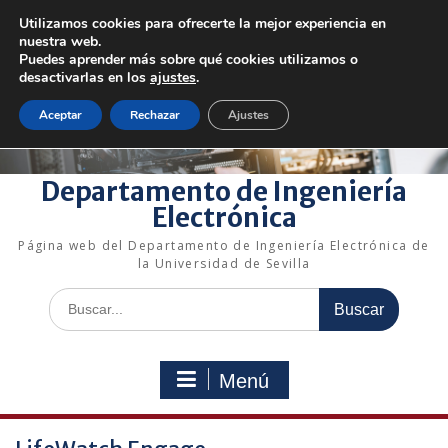
Saltar
Utilizamos cookies para ofrecerte la mejor experiencia en
al
+34 954 48 73 72
electronica@us.es
nuestra web.
contenido
Bienvenido a nuestro departamento!
Puedes aprender más sobre qué cookies utilizamos o
desactivarlas en los
ajustes
.
Enlaces rápidos
Aceptar
Rechazar
Ajustes
Departamento de Ingeniería
Electrónica
Página web del Departamento de Ingeniería Electrónica de
la Universidad de Sevilla
Buscar:
Menú