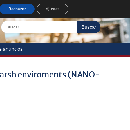
Enlaces rápidos
Rechazar
Ajustes
Buscar:
e anuncios
r harsh enviroments (NANO-