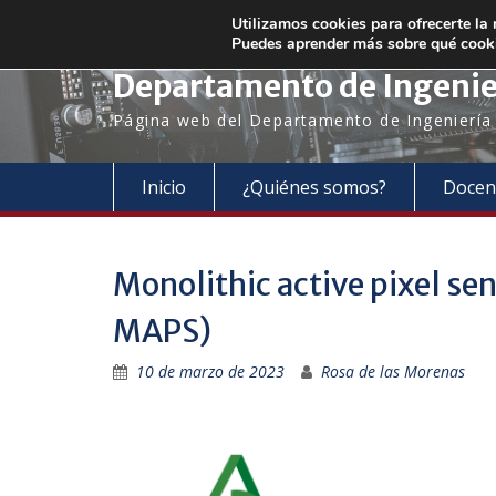
Saltar
+34 954 48 73 72
electronica@us.es
Utilizamos cookies para ofrecerte la
al
Puedes aprender más sobre qué cooki
contenido
Departamento de Ingenier
Página web del Departamento de Ingeniería E
Inicio
¿Quiénes somos?
Docen
Monolithic active pixel s
MAPS)
10 de marzo de 2023
Rosa de las Morenas