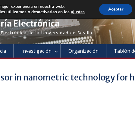
Bienvenido a nuestro departamento!
 mejor experiencia en nuestra web.
Aceptar
es utilizamos o desactivarlas en los
ajustes
.
ía Electrónica
lectrónica de la Universidad de Sevilla
cia
Investigación
Organización
Tablón d
ensor in nanometric technology fo