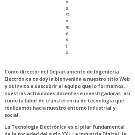
p
a
rt
a
m
e
n
t
o
Como director del Departamento de Ingeniería
Electrónica os doy la bienvenida a nuestro sitio Web
y os invito a descubrir el equipo que lo formamos,
nuestras actividades docentes e investigadoras, así
como la labor de transferencia de tecnología que
realizamos hacia nuestro entorno industrial y
social.
La Tecnología Electrónica es el pilar fundamental
de la sociedad del siglo XXI. La Industria Digital, la