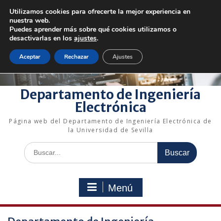
Saltar
Utilizamos cookies para ofrecerte la mejor experiencia en
al
+34 954 48 73 72
electronica@us.es
nuestra web.
contenido
Bienvenido a nuestro departamento!
Puedes aprender más sobre qué cookies utilizamos o
desactivarlas en los
ajustes
.
Enlaces rápidos
Aceptar
Rechazar
Ajustes
Departamento de Ingeniería
Electrónica
Página web del Departamento de Ingeniería Electrónica de
la Universidad de Sevilla
Buscar:
Menú