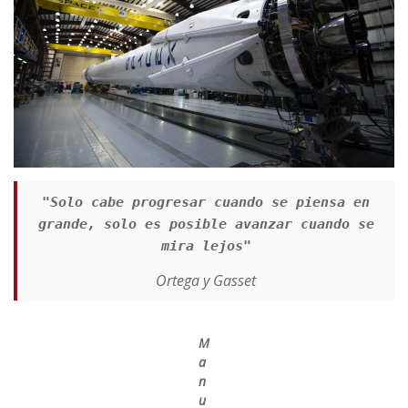
"Solo cabe progresar cuando se piensa en
grande, solo es posible avanzar cuando se
mira lejos"
Ortega y Gasset
M
a
n
u